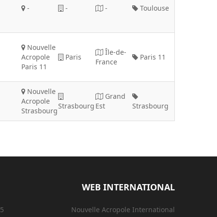
-
-
-
Toulouse
Nouvelle
Île-de-
Acropole
Paris
Paris 11
France
Paris 11
Nouvelle
Grand
Acropole
Strasbourg
Est
Strasbourg
Strasbourg
WEB INTERNATIONAL
15
Nouvelle Acropole International