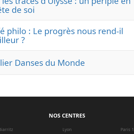
 les traces d'Ulysse : un périple en
te de soi
é philo : Le progrès nous rend-il
lleur ?
lier Danses du Monde
NOS CENTRES
Biarritz
Lyon
Paris 